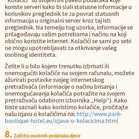
koriste serveri kako bi slali statusne informacije u
korisnikov preglednik te za povrat statusnih
informacija u originalni server kroz taj isti
preglednik. Na temelju tog uzorka, informacije se
prilagođavaju vašim potrebama i načinu na koji
obično koristite internet. Kolačići se sami po sebi
ne mogu upotrebljavati za otkrivanje vašeg
osobnog identiteta.
Želite li u bilo kojem trenutku izbrisati ili
onemogućiti kolačiće na svojem računalu, možete
ažurirati postavke svojeg internetskog
pretraživača (informacije o načinu brisanja i
onemogućavanja kolačića potražite na svojem
pretraživaču odabirom izbornika „Help“). Kako
biste saznali kako koristimo kolačiće, pročitajte
našu izjavu o kolačićima na:
http://www.park-
boutique-hotel.eu/izjava-o-kolacicima.html
8.
Zaštita osobnih podataka djece