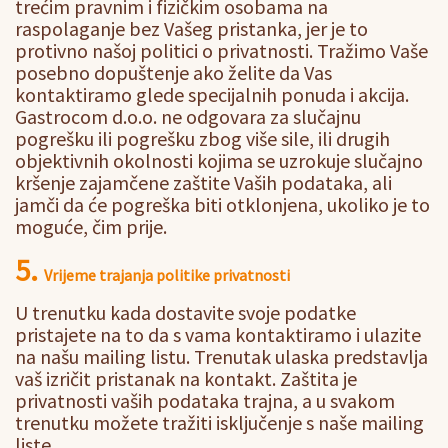
trećim pravnim i fizičkim osobama na
raspolaganje bez Vašeg pristanka, jer je to
protivno našoj politici o privatnosti. Tražimo Vaše
posebno dopuštenje ako želite da Vas
kontaktiramo glede specijalnih ponuda i akcija.
Gastrocom d.o.o. ne odgovara za slučajnu
pogrešku ili pogrešku zbog više sile, ili drugih
objektivnih okolnosti kojima se uzrokuje slučajno
kršenje zajamčene zaštite Vaših podataka, ali
jamči da će pogreška biti otklonjena, ukoliko je to
moguće, čim prije.
5.
Vrijeme trajanja politike privatnosti
U trenutku kada dostavite svoje podatke
pristajete na to da s vama kontaktiramo i ulazite
na našu mailing listu. Trenutak ulaska predstavlja
vaš izričit pristanak na kontakt. Zaštita je
privatnosti vaših podataka trajna, a u svakom
trenutku možete tražiti isključenje s naše mailing
liste.