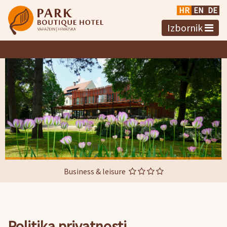
HR
EN
DE
Izbornik
Business & leisure
Politika privatnosti