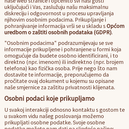
naše web stranice i općenito svi naši gosti
uključujući i Vas, zaslužuju našu maksimalnu
diskreciju i odgovornost u procesu upravljanja
njihovim osobnim podacima. Prikupljanje i
pohranjivanje informacija vrši se u skladu s
Općom
uredbom o zaštiti osobnih podataka (GDPR)
.
"Osobnim podacima" podrazumijevaju se sve
informacije prikupljene i pohranjene u formi koja
omogućuje da budete osobno identificirani, i to
direktno (npr. imenom) ili indirektno (npr. brojem
telefona) kao fizička osoba. Prije nego što nam
dostavite te informacije, preporučujemo da
pročitate ovaj dokument u kojemu su opisane
naše smjernice za zaštitu privatnosti klijenata.
Osobni podaci koje prikupljamo
U svakoj interakciji odnosno kontaktu s gostom te
u svakom vidu našeg poslovanja možemo
prikupljati osobne podatke. Svoje osobne
podatke možete nam dati na sljedeće načine: