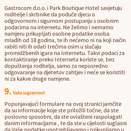
Gastrocom d.o.o. i Park Boutique Hotel savjetuju
roditelje i skrbnike da poduče djecu o
odgovornom i sigurnom postupanju s osobnim
podacima na internetu. Ne želimo i nemamo
namjeru prikupljati osobne podatke osoba
mlađih od 18 godina, te ih nećemo ni na koji način
rabiti niti ih odati trećima osim u slučaju
promidžbenih igara na Internetu. Takvi podaci za
kontaktiranje preko Interneta koriste se, bez
dopuštenja roditelja, samo za neposredno
odgovaranje na djetetov zahtjev i neće se koristiti
ni za kakve druge namjene.
9.
Vaša suglasnost
Popunjavajući formulare na ovoj stranici jamčite
da su informacije koje ste priložili točne, da ste
poslovno sposobni, da ste ovlašteni raspolagati
danim informacijama , te da ste u cijelosti suglasni
da Vaše podatke upotrebljavamo i prikupljamo u