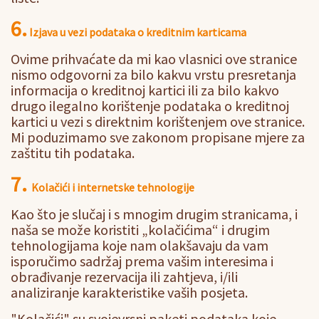
6.
Izjava u vezi podataka o kreditnim karticama
Ovime prihvaćate da mi kao vlasnici ove stranice
nismo odgovorni za bilo kakvu vrstu presretanja
informacija o kreditnoj kartici ili za bilo kakvo
drugo ilegalno korištenje podataka o kreditnoj
kartici u vezi s direktnim korištenjem ove stranice.
Mi poduzimamo sve zakonom propisane mjere za
zaštitu tih podataka.
7.
Kolačići i internetske tehnologije
Kao što je slučaj i s mnogim drugim stranicama, i
naša se može koristiti „kolačićima“ i drugim
tehnologijama koje nam olakšavaju da vam
isporučimo sadržaj prema vašim interesima i
obrađivanje rezervacija ili zahtjeva, i/ili
analiziranje karakteristike vaših posjeta.
"Kolačići" su svojevrsni paketi podataka koje