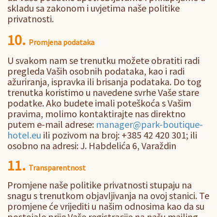
skladu sa zakonom i uvjetima naše politike
privatnosti.
10.
Promjena podataka
U svakom nam se trenutku možete obratiti radi
pregleda Vaših osobnih podataka, kao i radi
ažuriranja, ispravka ili brisanja podataka. Do tog
trenutka koristimo u navedene svrhe Vaše stare
podatke. Ako budete imali poteškoća s Vašim
pravima, molimo kontaktirajte nas direktno
putem e-mail adrese:
manager@park-boutique-
hotel.eu
ili pozivom na broj: +385 42 420 301; ili
osobno na adresi: J. Habdelića 6, Varaždin
11.
Transparentnost
Promjene naše politike privatnosti stupaju na
snagu s trenutkom objavljivanja na ovoj stanici. Te
promjene će vrijediti u našim odnosima kao da su
postojale prije Vaše registracije na našu mailing