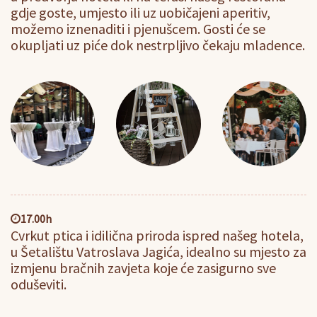
gdje goste, umjesto ili uz uobičajeni aperitiv,
možemo iznenaditi i pjenušcem. Gosti će se
okupljati uz piće dok nestrpljivo čekaju mladence.
17.00h
Cvrkut ptica i idilična priroda ispred našeg hotela,
u Šetalištu Vatroslava Jagića, idealno su mjesto za
izmjenu bračnih zavjeta koje će zasigurno sve
oduševiti.