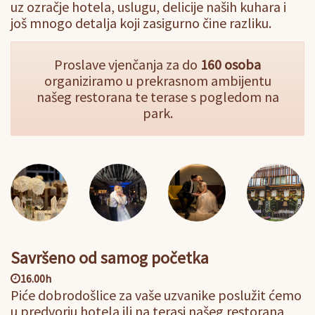
uz ozračje hotela, uslugu, delicije naših kuhara i
još mnogo detalja koji zasigurno čine razliku.
Proslave vjenčanja za do
160 osoba
organiziramo u prekrasnom ambijentu
našeg restorana te terase s pogledom na
park.
Savršeno od samog početka
16.00h
Piće dobrodošlice za vaše uzvanike poslužit ćemo
u predvorju hotela ili na terasi našeg restorana