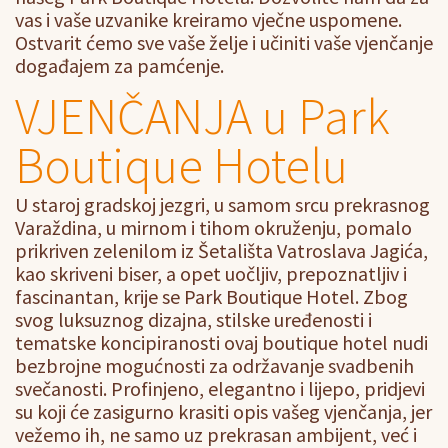
vas i vaše uzvanike kreiramo vječne uspomene.
Ostvarit ćemo sve vaše želje i učiniti vaše vjenčanje
događajem za pamćenje.
VJENČANJA u Park
Boutique Hotelu
U staroj gradskoj jezgri, u samom srcu prekrasnog
Varaždina, u mirnom i tihom okruženju, pomalo
prikriven zelenilom iz Šetališta Vatroslava Jagića,
kao skriveni biser, a opet uočljiv, prepoznatljiv i
fascinantan, krije se Park Boutique Hotel. Zbog
svog luksuznog dizajna, stilske uređenosti i
tematske koncipiranosti ovaj boutique hotel nudi
bezbrojne mogućnosti za održavanje svadbenih
svečanosti. Profinjeno, elegantno i lijepo, pridjevi
su koji će zasigurno krasiti opis vašeg vjenčanja, jer
vežemo ih, ne samo uz prekrasan ambijent, već i