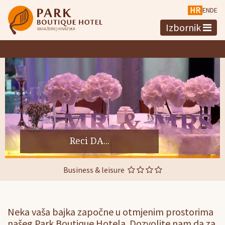
HR
EN
DE
Izbornik
Reci DA...
Business & leisure
Neka vaša bajka započne u otmjenim prostorima
našeg Park Boutique Hotela. Dozvolite nam da za