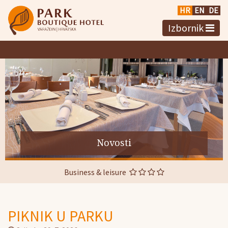
HR
EN
DE
Izbornik
Novosti
Business & leisure
PIKNIK U PARKU